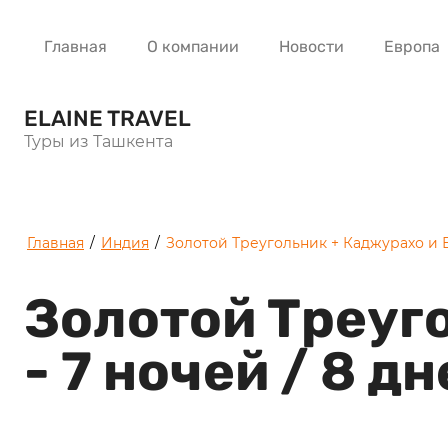
Главная
О компании
Новости
Европа
ELAINE TRAVEL
Туры из Ташкента
Главная
/
Индия
/
Золотой Треугольник + Каджурахо и В
Золотой Треуг
- 7 ночей / 8 д