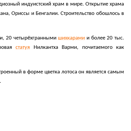
ндиозный индуистский храм в мире. Открытие храма
тхана, Ориссы и Бенгалии. Строительство обошлось в
ми, 20 четырёхгранными
шихкарами
и более 20 тыс.
тровая
статуя
Нилкантха Варми, почитаемого как
троенный в форме цветка лотоса он является самым
.