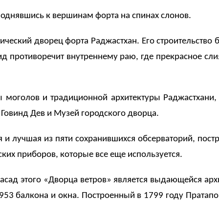
однявшись к вершинам форта на спинах слонов.
ический дворец форта Раджастхан. Его строительство б
ид противоречит внутреннему раю, где прекрасное сли
ры моголов и традиционной архитектуры Раджастхани,
 Говинд Дев и Музей городского дворца.
я и лучшая из пяти сохранившихся обсерваторий, пос
ких приборов, которые все еще используется.
сад этого «Дворца ветров» является выдающейся архи
 953 балкона и окна. Построенный в 1799 году Прата