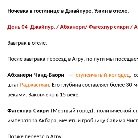
Ночевка в гостинице в Джайпуре.
Ужин в отеле.
День 04 Джайпур. / Абханери/ Фатехпур сикри / АГР
Завтрак в отеле.
После завтрака переезд в Агру. по пути мы посеща
Абханери Чанд-Баори
—
ступенчатый колодец
, 
штат
Раджастхан
. Его глубина составляет более 30 
веками. Закончено в 15 веке.
Фатехпур Сикри
(Мертвый город), политической с
императора Акбара, мечеть и гробницу Салима Чис
Позже переезд в Агру.