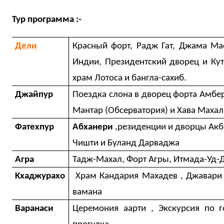
Тур программа :-
Дели
Красный форт, Радж Гат, Джама Ма
Индии, Президентский дворец и Ку
храм Лотоса и бангла-сахиб.
Джайпур
Поездка слона в дворец форта Амбер
Мантар (Обсерватория) и Хава Махал
Фатехпур
Абханери
,резиденции и дворцы Акб
Чишти и Буланд Дарваджа
Агра
Тадж-Махал, Форт Агры,
Итмада-Уд-
Kхаджурахо
Храм Кандария Махадев , Джавари
вамана
Варанаси
Церемония аарти , Экскурсия по 