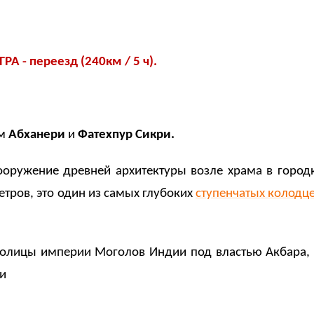
А - переезд (240км / 5 ч).
ем
Абханери
и
Фатехпур Сикри.
сооружение древней архитектуры возле храма в горо
метров, это один из самых глубоких
ступенчатых колодц
толицы империи Моголов Индии под властью Акбара,
ти