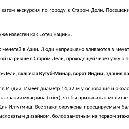
 а затем экскурсия по городу в Старом Дели, Посещ
же известен как «отец нации».
мечетей в Азии. Люди непрерывно вливаются в мечеть 
ой на рикше в Старом Дели, проходящей через узкую п
ю-Дели, включая
Кутуб-Минар,
ворот Индии,
здания
па
 в Индии. Имеет диаметр 14,32 м у основания и около 
льзования муацзина (
crier
), чтобы призывать к молитв
-Дин Илтутмиш. Все этажи окружены проецируемым 
словатым дизайном, более заметным на первом этаж