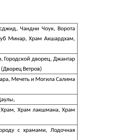
сджид, Чандни Чоук, Ворота
туб Минар, Храм Акшардхам,
, Городской дворец, Джантар
 (Дворец Ветров)
ара, Мечеть и Могила Салима
Даулы,
 Храм, Храм лакшмана, Храм
городу с храмами, Лодочная