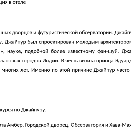
ция в отеле
шных дворцов и футуристической обсерватории. Джайп
у. Джайпур был спроектирован молодым архитектором
а
», науке, подобной более известному фэн-шуй. Дж
лановых городов Индии. В честь визита принца Эдуар
 многих лет. Именно по этой причине Джайпур част
скурся по Джайпуру.
та Амбер, Городской дворец, Обсерватория и Хава-Маха