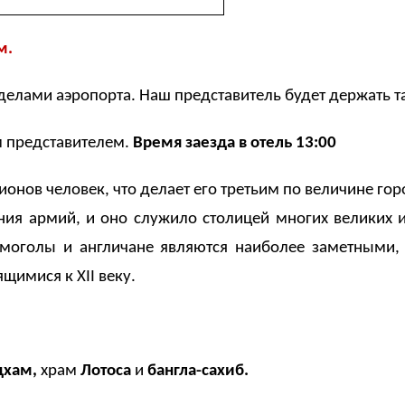
м.
делами аэропорта. Наш представитель будет держать та
м представителем.
Время заезда в отель 13:00
ионов человек, что делает его третьим по величине го
ия армий, и оно служило столицей многих великих 
моголы и англичане являются наиболее заметными,
сящимися к
XII
веку.
дхам,
храм
Лотоса
и
бангла-сахиб.