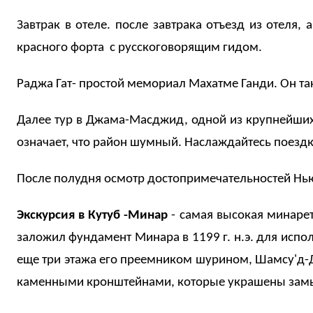
Завтрак в отеле. после завтрака
o
тъезд из отеля,
красного форта с русскоговорящим гидом.
Раджа Гат- простой мемориал Махатме Ганди. Он так
Далее тур в Джама-Масджид, одной из крупнейших 
означает, что район шумный. Наслаждайтесь поездк
После полудня осмотр достопримечательностей Нь
Экскурсия в Кутуб -Минар
- самая высокая минарет
заложил фундамент Минара в 1199 г. н.э. для испо
еще три этажа его преемником шурином, Шамсу'д
каменными кронштейнами, которые украшены замы