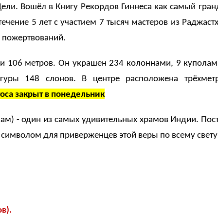
ели. Вошёл в Книгу Рекордов Гиннеса как самый гра
 течение 5 лет с участием 7 тысяч мастеров из Раджас
 пожертвований.
4 и 106 метров. Он украшен 234 колоннами, 9 купола
игуры 148 слонов. В центре расположена трёхме
оса
закрыт в понедельник
кам) - один из самых удивительных храмов Индии. Пос
символом для приверженцев этой веры по всему свету
в).