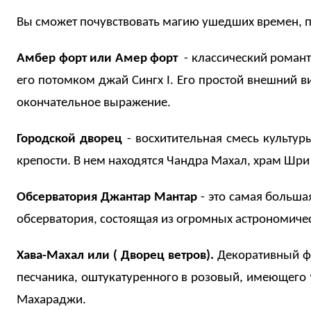
Вы сможет почувствовать магию ушедших времен, п
Амбер форт или Амер форт
- классический романт
его потомком джай Сингх
I
. Его простой внешний в
окончательное выражение.
Городской дворец
- восхитительная смесь культу
крепости. В нем находятся Чандра Махал, храм Шри
Обсерватория Джантар Мантар
- это самая больша
обсерватория, состоящая из огромных астрономичес
Хава-Махал или ( Дворец ветров).
Декоративный фа
песчаника, оштукатуренного в розовый, имеющего
Махараджи.