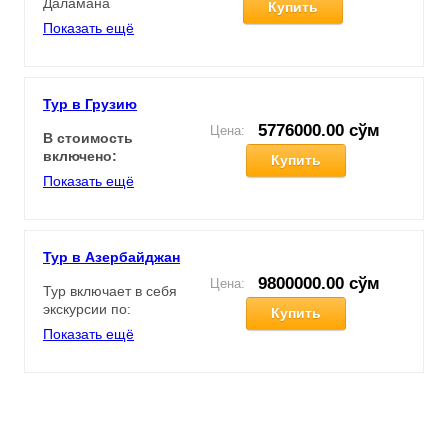
Даламана
Купить
Показать ещё
Трансфер в отель
Заселение в отель 4* по
системе все включено
Тур в Грузию
Свободное время
5776000.00 сўм
Цена:
В стоимость
включено:
Купить
Проживание в отеле
Показать ещё
Тбилиси: Gallery
innTbilisi
Проживание в отеле
Кобулети: Old
Тур в Азербайджан
TavernKobuleti
9800000.00 сўм
Цена:
Тур включает в себя
Международный
экскурсии по:
Купить
авиаперелёт;
Трансфер на
Показать ещё
«Черт Побери»
встречу и проводы
прогулка по
в аэропортах;
улочкам старого
Проживание в 3*
города Ичери
отелях при
Шехер
двухместном
знакомство с
размещении с